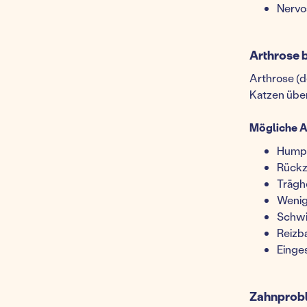
Nervos
Arthrose 
Arthrose (d
Katzen über
Mögliche A
Hump
Rückz
Trägh
Wenig
Schwi
Reizba
Einge
Zahnprobl