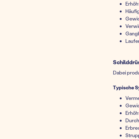
Erhöh
Häufi
Gewic
Verwi
Gangb
Laufe
Schilddrü
Dabei produ
Typische 
Verme
Gewic
Erhöh
Durch
Erbre
Strupp