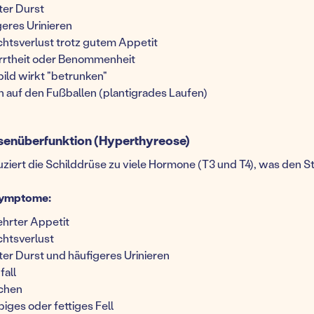
ter Durst
geres Urinieren
htsverlust trotz gutem Appetit
rrtheit oder Benommenheit
ild wirkt "betrunken"
n auf den Fußballen (plantigrades Laufen)
senüberfunktion (Hyperthyreose)
ziert die Schilddrüse zu viele Hormone (T3 und T4), was den S
Symptome:
hrter Appetit
htsverlust
ter Durst und häufigeres Urinieren
fall
chen
iges oder fettiges Fell