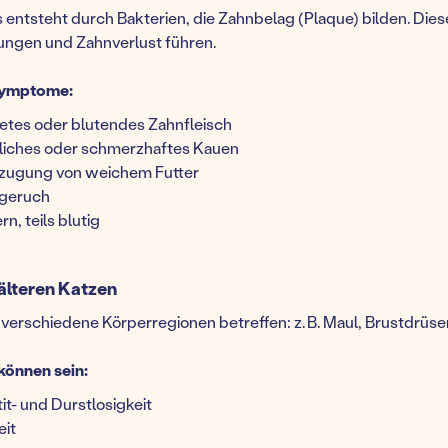
s entsteht durch Bakterien, die Zahnbelag (Plaque) bilden. Die
ungen und Zahnverlust führen.
Symptome:
etes oder blutendes Zahnfleisch
liches oder schmerzhaftes Kauen
zugung von weichem Futter
geruch
n, teils blutig
älteren Katzen
verschiedene Körperregionen betreffen: z. B. Maul, Brustdrü
können sein:
t- und Durstlosigkeit
eit