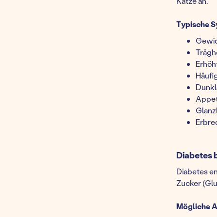
Katze an.
Typische 
Gewic
Trägh
Erhöh
Häufi
Dunkl
Appeti
Glanzl
Erbre
Diabetes b
Diabetes en
Zucker (Glu
Mögliche A