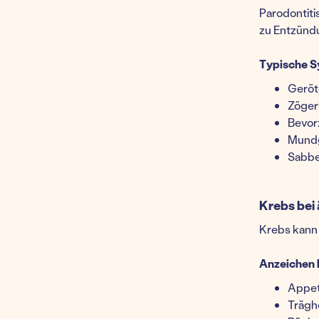
Parodontiti
zu Entzünd
Typische 
Geröt
Zöger
Bevor
Mund
Sabber
Krebs bei 
Krebs kann 
Anzeichen 
Appeti
Trägh