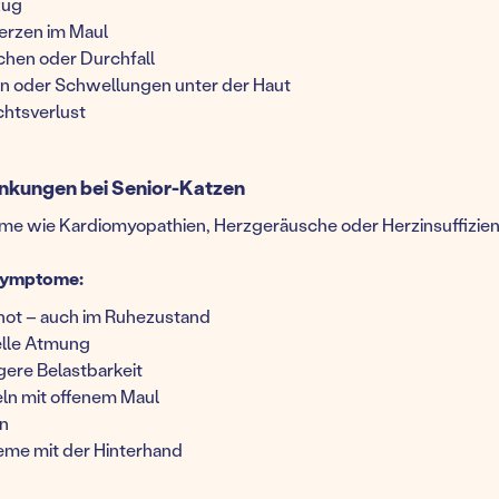
zug
rzen im Maul
chen oder Durchfall
n oder Schwellungen unter der Haut
htsverlust
nkungen bei Senior-Katzen
e wie Kardiomyopathien, Herzgeräusche oder Herzinsuffizienz 
Symptome:
ot – auch im Ruhezustand
lle Atmung
gere Belastbarkeit
ln mit offenem Maul
n
eme mit der Hinterhand