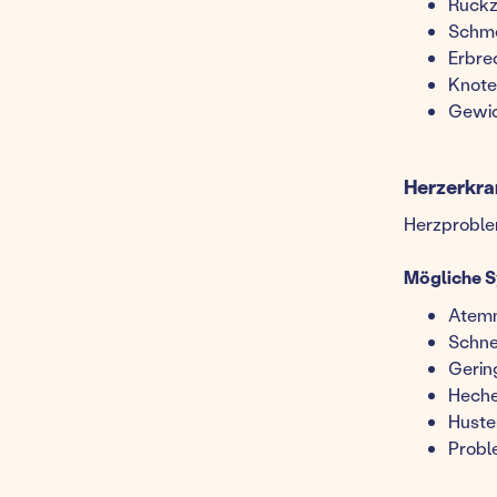
Rück
Schme
Erbre
Knote
Gewic
Herzerkra
Herzproblem
Mögliche 
Atemn
Schne
Gerin
Heche
Huste
Probl