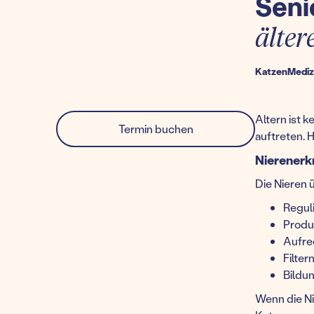
Seni
älter
Katzen
Mediz
Altern ist 
Termin buchen
auftreten. 
Nierenerk
Die Nieren 
Regul
Produ
Aufre
Filte
Bildun
Wenn die Ni