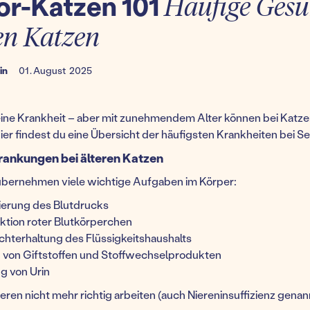
or-Katzen 101
Häufige Gesu
en Katzen
in
01
.
August
2025
keine Krankheit – aber mit zunehmendem Alter können bei Kat
Hier findest du eine Übersicht der häufigsten Krankheiten bei S
rankungen bei älteren Katzen
übernehmen viele wichtige Aufgaben im Körper:
ierung des Blutdrucks
ktion roter Blutkörperchen
chterhaltung des Flüssigkeitshaushalts
rn von Giftstoffen und Stoffwechselprodukten
g von Urin
eren nicht mehr richtig arbeiten (auch Niereninsuffizienz genan