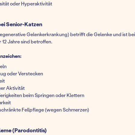
ität oder Hyperaktivität
bei Senior-Katzen
egenerative Gelenkerkrankung) betrifft die Gelenke und ist bei
 12 Jahre sind betroffen.
nzeichen:
eln
ug oder Verstecken
eit
er Aktivität
erigkeiten beim Springen oder Klettern
rkeit
schränkte Fellpflege (wegen Schmerzen)
eme (Parodontitis)