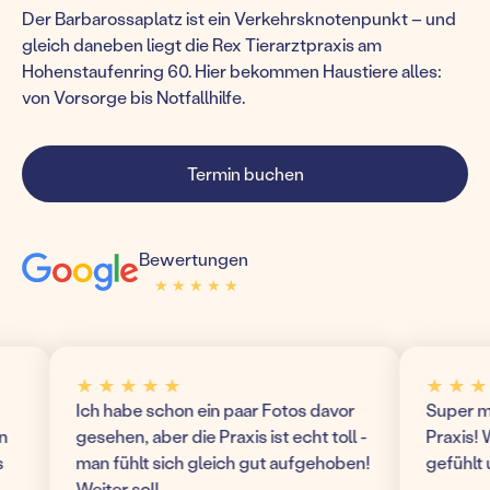
Der Barbarossaplatz ist ein Verkehrsknotenpunkt – und
gleich daneben liegt die Rex Tierarztpraxis am
Hohenstaufenring 60. Hier bekommen Haustiere alles:
von Vorsorge bis Notfallhilfe.
Termin buchen
Bewertungen
★ ★ ★ ★ ★
★ ★ ★ ★ ★
★ ★ ★ ★ ★
★ ★ ★ ★ ★
Ich habe schon ein paar Fotos davor
Super modern 
gesehen, aber die Praxis ist echt toll -
Praxis! Wir ha
man fühlt sich gleich gut aufgehoben!
gefühlt und k
Weiter so!!