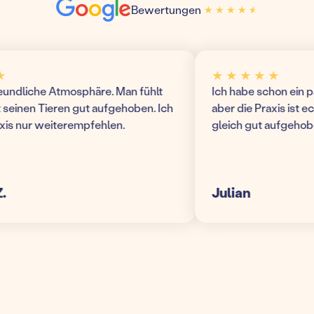
Bewertungen
★ ★ ★ ★ ★
★ ★ ★ ★ ★
★ ★ ★ ★ ★
ndliche Atmosphäre. Man fühlt
Ich habe schon ein paa
einen Tieren gut aufgehoben. Ich
aber die Praxis ist echt t
 nur weiterempfehlen.
gleich gut aufgehoben! 
Julian