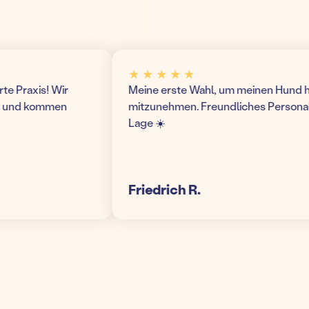
★ ★ ★ ★ ★
Praxis! Wir
Meine erste Wahl, um meinen Hund hier i
und kommen
mitzunehmen. Freundliches Personal un
Lage ☀️
Friedrich R.