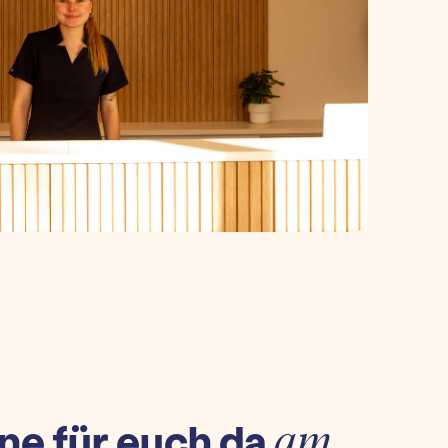
ne für euch da
am