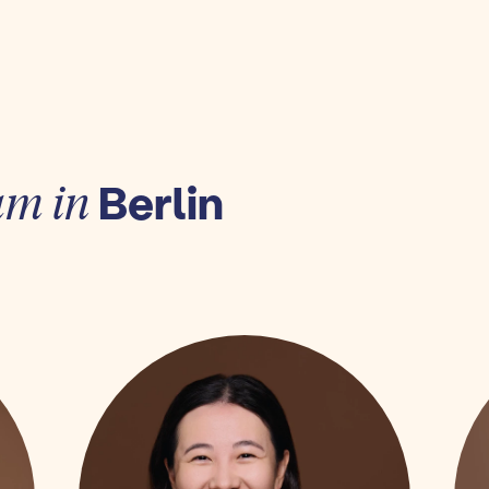
Berlin
am in