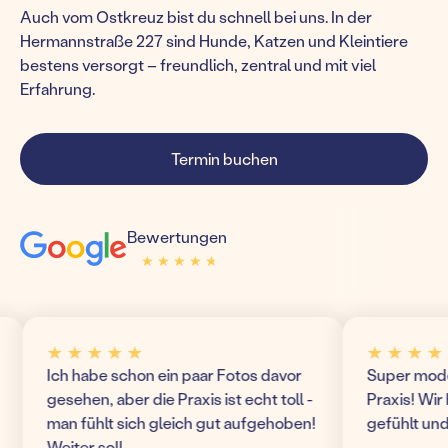
Auch vom Ostkreuz bist du schnell bei uns. In der
Hermannstraße 227 sind Hunde, Katzen und Kleintiere
bestens versorgt – freundlich, zentral und mit viel
Erfahrung.
Termin buchen
Bewertungen
★ ★ ★ ★ ★
★ ★ ★ ★ ★
★ ★ ★ ★ ★
★ ★ ★ ★ ★
Ich habe schon ein paar Fotos davor
Super modern und 
gesehen, aber die Praxis ist echt toll -
Praxis! Wir haben 
man fühlt sich gleich gut aufgehoben!
gefühlt und komm
Weiter so!!