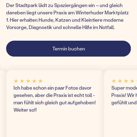
Der Stadtpark lädt zu Spaziergängen ein – und gleich
daneben liegt unsere Praxis am Winterhuder Marktplatz
1. Hier erhalten Hunde, Katzen und Kleintiere moderne
Vorsorge, Diagnostik und schnelle Hilfe im Notfall.
Termin buchen
★ ★ ★ ★ ★
★ ★ ★ ★ ★
ch habe schon ein paar Fotos davor
Super modern und 
esehen, aber die Praxis ist echt toll -
Praxis! Wir haben 
an fühlt sich gleich gut aufgehoben!
gefühlt und komme
eiter so!!