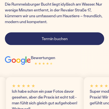
Die Rummelsburger Bucht liegt idyllisch am Wasser. Nur
wenige Minuten entfernt, in der Revaler Straße 17,
kümmern wir uns umfassend um Haustiere – freundlich,
modern und kompetent.
Termin buchen
Bewertungen
★ ★ ★ ★ ★
★ ★ ★ ★ ★
★ ★ ★ ★ ★
★ ★ ★ ★ ★
Ich habe schon ein paar Fotos davor
Super modern und 
gesehen, aber die Praxis ist echt toll -
Praxis! Wir haben
man fühlt sich gleich gut aufgehoben!
gefühlt und komm
Weiter so!!