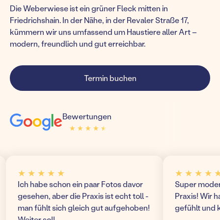
Die Weberwiese ist ein grüner Fleck mitten in
Friedrichshain. In der Nähe, in der Revaler Straße 17,
kümmern wir uns umfassend um Haustiere aller Art –
modern, freundlich und gut erreichbar.
Termin buchen
Bewertungen
★ ★ ★ ★ ★
★ ★ ★ ★ ★
★ ★ ★ ★
★ ★ ★ ★ ★
 habe schon ein paar Fotos davor
Super modern und or
ehen, aber die Praxis ist echt toll -
Praxis! Wir haben un
 fühlt sich gleich gut aufgehoben!
gefühlt und kommen 
ter so!!