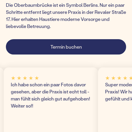
Die Oberbaumbrücke ist ein Symbol Berlins. Nur ein paar
Schritte entfernt liegt unsere Praxis in der Revaler Straße
17. Hier erhalten Haustiere moderne Vorsorge und
liebevolle Betreuung.
Termin buchen
 ★ ★ ★ ★
★ ★ ★ ★ ★
h habe schon ein paar Fotos davor
Super modern und or
ehen, aber die Praxis ist echt toll -
Praxis! Wir haben un
n fühlt sich gleich gut aufgehoben!
gefühlt und kommen
iter so!!