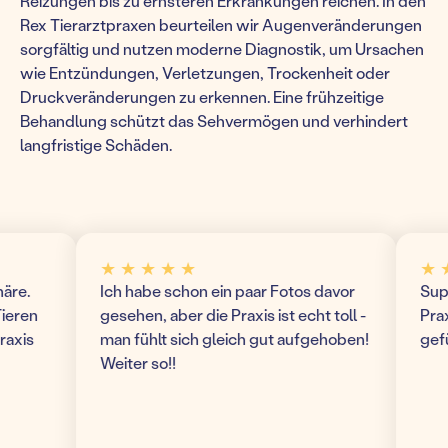
Reizungen bis zu ernsteren Erkrankungen reichen. In den
Rex Tierarztpraxen beurteilen wir Augenveränderungen
sorgfältig und nutzen moderne Diagnostik, um Ursachen
wie Entzündungen, Verletzungen, Trockenheit oder
Druckveränderungen zu erkennen. Eine frühzeitige
Behandlung schützt das Sehvermögen und verhindert
langfristige Schäden.
★ ★ ★ ★ ★
★ ★ ★
.
Ich habe schon ein paar Fotos davor
Super 
en
gesehen, aber die Praxis ist echt toll -
Praxis!
is
man fühlt sich gleich gut aufgehoben!
gefühl
Weiter so!!