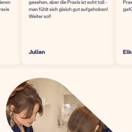
en
gesehen, aber die Praxis ist echt toll -
Praxis!
s
man fühlt sich gleich gut aufgehoben!
gefühlt
Weiter so!!
Julian
Elke S