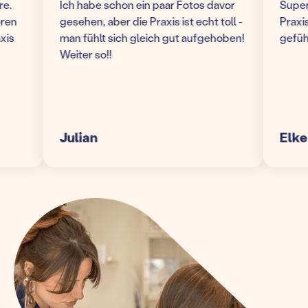
Ich habe schon ein paar Fotos davor
Super mo
gesehen, aber die Praxis ist echt toll -
Praxis! W
man fühlt sich gleich gut aufgehoben!
gefühlt 
Weiter so!!
Julian
Elke S.