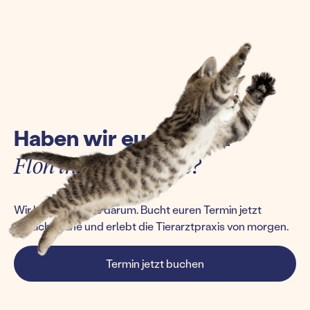
Haben wir euch einen
Floh ins Ohr gesetzt?
Wir kümmern uns darum. Bucht euren Termin jetzt
einfach online und erlebt die Tierarztpraxis von morgen.
Termin jetzt buchen