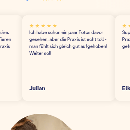
★ ★ ★ ★ ★
★ ★ ★
.
Ich habe schon ein paar Fotos davor
Super 
en
gesehen, aber die Praxis ist echt toll -
Praxis!
is
man fühlt sich gleich gut aufgehoben!
gefühl
Weiter so!!
Julian
Elke S