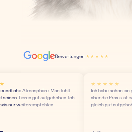
Bewertungen
★ ★ ★ ★ ★
★ ★ ★ ★ ★
★ ★ ★ ★ ★
ndliche Atmosphäre. Man fühlt
Ich habe schon ein paa
seinen Tieren gut aufgehoben. Ich
aber die Praxis ist echt 
s nur weiterempfehlen.
gleich gut aufgehoben!