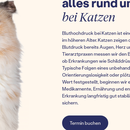
alles rund 
bei Katzen
Bluthochdruck bei Katzen ist e
im höheren Alter. Katzen zeigen 
Blutdruck bereits Augen, Herz un
Tierarztpraxen messen wir den B
ob Erkrankungen wie Schilddrüs
Typische Folgen eines unbehand
Orientierungslosigkeit oder plöt
Wert festgestellt, beginnen wir 
Medikamente, Ernährung und engm
Erkrankung langfristig gut stabil
sichern.
Termin buchen