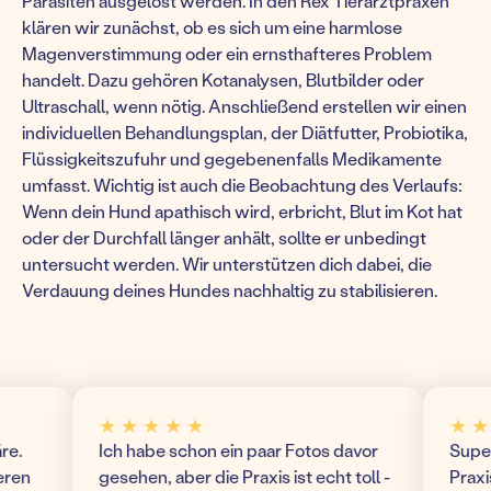
Parasiten ausgelöst werden. In den Rex Tierarztpraxen
klären wir zunächst, ob es sich um eine harmlose
Magenverstimmung oder ein ernsthafteres Problem
handelt. Dazu gehören Kotanalysen, Blutbilder oder
Ultraschall, wenn nötig. Anschließend erstellen wir einen
individuellen Behandlungsplan, der Diätfutter, Probiotika,
Flüssigkeitszufuhr und gegebenenfalls Medikamente
umfasst. Wichtig ist auch die Beobachtung des Verlaufs:
Wenn dein Hund apathisch wird, erbricht, Blut im Kot hat
oder der Durchfall länger anhält, sollte er unbedingt
untersucht werden. Wir unterstützen dich dabei, die
Verdauung deines Hundes nachhaltig zu stabilisieren.
★ ★ ★ ★ ★
★ ★ ★
Ich habe schon ein paar Fotos davor
Super m
n
gesehen, aber die Praxis ist echt toll -
Praxis! 