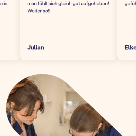
s
man fühlt sich gleich gut aufgehoben!
gefühlt
Weiter so!!
Julian
Elke S