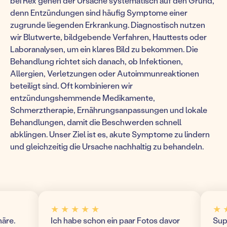
bei Rex gehen der Ursache systematisch auf den Grund,
denn Entzündungen sind häufig Symptome einer
zugrunde liegenden Erkrankung. Diagnostisch nutzen
wir Blutwerte, bildgebende Verfahren, Hauttests oder
Laboranalysen, um ein klares Bild zu bekommen. Die
Behandlung richtet sich danach, ob Infektionen,
Allergien, Verletzungen oder Autoimmunreaktionen
beteiligt sind. Oft kombinieren wir
entzündungshemmende Medikamente,
Schmerztherapie, Ernährungsanpassungen und lokale
Behandlungen, damit die Beschwerden schnell
abklingen. Unser Ziel ist es, akute Symptome zu lindern
und gleichzeitig die Ursache nachhaltig zu behandeln.
★ ★ ★ ★ ★
★ ★ ★
.
Ich habe schon ein paar Fotos davor
Super m