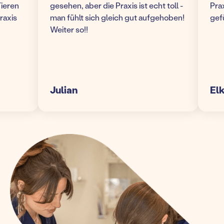
en
gesehen, aber die Praxis ist echt toll -
Praxis!
is
man fühlt sich gleich gut aufgehoben!
gefühl
Weiter so!!
Julian
Elke S