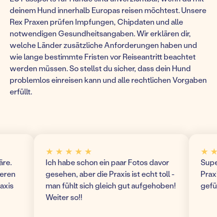
deinem Hund innerhalb Europas reisen möchtest. Unsere
Rex Praxen prüfen Impfungen, Chipdaten und alle
notwendigen Gesundheitsangaben. Wir erklären dir,
welche Länder zusätzliche Anforderungen haben und
wie lange bestimmte Fristen vor Reiseantritt beachtet
werden müssen. So stellst du sicher, dass dein Hund
problemlos einreisen kann und alle rechtlichen Vorgaben
erfüllt.
★ ★ ★ ★ ★
★ ★ ★
Ich habe schon ein paar Fotos davor
Super m
n
gesehen, aber die Praxis ist echt toll -
Praxis! 
s
man fühlt sich gleich gut aufgehoben!
gefühlt
Weiter so!!