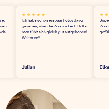
★ ★ ★ ★ ★
★ ★ ★ 
Ich habe schon ein paar Fotos davor
Super mo
n
gesehen, aber die Praxis ist echt toll -
Praxis! 
man fühlt sich gleich gut aufgehoben!
gefühlt 
Weiter so!!
Julian
Elke S.