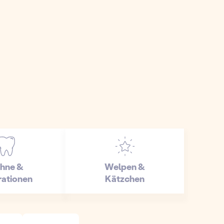
hne &
Welpen &
ationen
Kätzchen