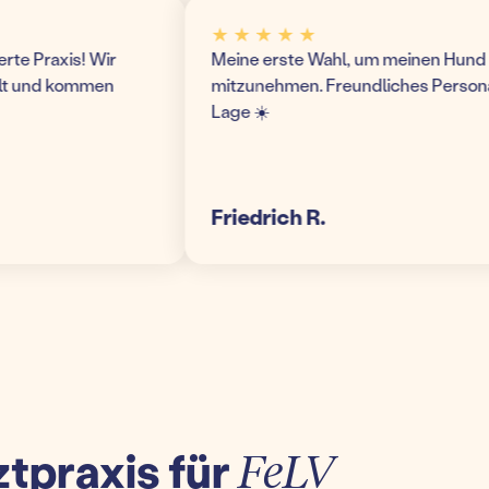
★ ★ ★ ★ ★
 Praxis! Wir
Meine erste Wahl, um meinen Hund hier 
 und kommen
mitzunehmen. Freundliches Personal u
Lage ☀️
Friedrich R.
ztpraxis für
FeLV