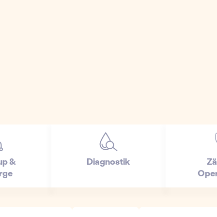
up &
Diagnostik
Zä
rge
Oper