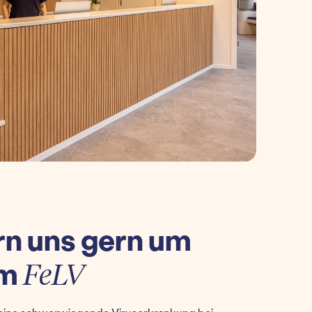
n uns gern um
um
FeLV