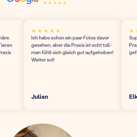
★ ★ ★ ★ ★
★ ★ ★ ★ ★
★ ★ ★ ★ ★
★ ★ ★
.
Ich habe schon ein paar Fotos davor
Super 
en
gesehen, aber die Praxis ist echt toll -
Praxis!
is
man fühlt sich gleich gut aufgehoben!
gefühl
Weiter so!!
Julian
Elke S