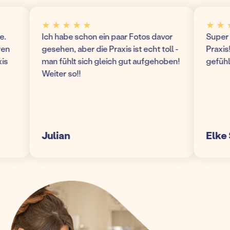
★ ★ ★ ★ ★
★ ★ ★ 
Ich habe schon ein paar Fotos davor
Super mo
gesehen, aber die Praxis ist echt toll -
Praxis! W
man fühlt sich gleich gut aufgehoben!
gefühlt 
Weiter so!!
Julian
Elke S.