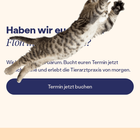
Haben wir euch einen
Floh ins Ohr gesetzt?
Wir kümmern uns darum. Bucht euren Termin jetzt
einfach online und erlebt die Tierarztpraxis von morgen.
Termin jetzt buchen