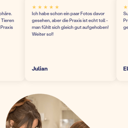
★ ★ ★ ★ ★
★ ★
re.
Ich habe schon ein paar Fotos davor
Super
eren
gesehen, aber die Praxis ist echt toll -
Praxi
xis
man fühlt sich gleich gut aufgehoben!
gefüh
Weiter so!!
Julian
Elke