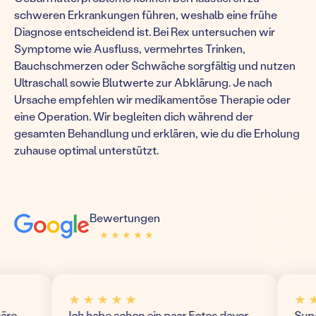
schweren Erkrankungen führen, weshalb eine frühe
Diagnose entscheidend ist. Bei Rex untersuchen wir
Symptome wie Ausfluss, vermehrtes Trinken,
Bauchschmerzen oder Schwäche sorgfältig und nutzen
Ultraschall sowie Blutwerte zur Abklärung. Je nach
Ursache empfehlen wir medikamentöse Therapie oder
eine Operation. Wir begleiten dich während der
gesamten Behandlung und erklären, wie du die Erholung
zuhause optimal unterstützt.
Bewertungen
★ ★ ★ ★ ★
★ ★ ★ ★ ★
★ ★ ★ ★ ★
★ ★ ★
Ich habe schon ein paar Fotos davor
Super m