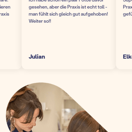
n
gesehen, aber die Praxis ist echt toll -
Praxis! 
s
man fühlt sich gleich gut aufgehoben!
gefühlt
Weiter so!!
Julian
Elke S