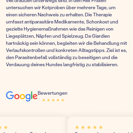
viel draußen unterwegs sind. In den Rex Praxen
untersuchen wir Kotproben über mehrere Tage, um
einen sicheren Nachweis zu erhalten. Die Therapie
umfasst antiparasitäre Medikamente, Schonkost und
gezielte Hygienemaßnahmen wie das Reinigen von
Liegeplätzen, Näpfen und Spielzeug. Da Giardien
hartnäckig sein können, begleiten wir die Behandlung mit
Verlaufskontrollen und konkreten Alltagstipps. Ziel ist es,
den Parasitenbefall vollständig zu beseitigen und die
Verdauung deines Hundes langfristig zu stabilisieren.
Bewertungen
★ ★ ★ ★ ★
★ ★ ★ ★ ★
★
★ ★ ★ ★ ★