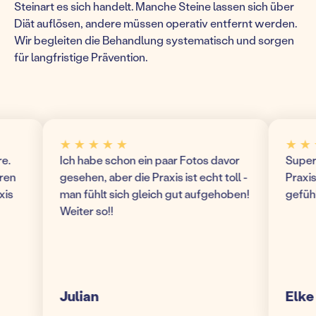
Steinart es sich handelt. Manche Steine lassen sich über
Diät auflösen, andere müssen operativ entfernt werden.
Wir begleiten die Behandlung systematisch und sorgen
für langfristige Prävention.
★ ★ ★ ★ ★
★ ★ ★ 
Ich habe schon ein paar Fotos davor
Super mod
gesehen, aber die Praxis ist echt toll -
Praxis! W
man fühlt sich gleich gut aufgehoben!
gefühlt 
Weiter so!!
Julian
Elke S.