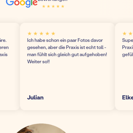
★ ★ ★ ★ ★
★ ★ ★ ★ ★
★ ★ ★ ★ ★
★ ★ ★
Ich habe schon ein paar Fotos davor
Super mo
n
gesehen, aber die Praxis ist echt toll -
Praxis! 
man fühlt sich gleich gut aufgehoben!
gefühlt 
Weiter so!!
Julian
Elke S.