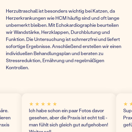
Herzultraschall ist besonders wichtig bei Katzen, da
Herzerkrankungen wie HCM häufig sind und oft lange
unbemerkt bleiben. Mit Echokardiographie beurteilen
wir Wandstärke, Herzklappen, Durchblutung und
Funktion. Die Untersuchung ist schmerzfrei und liefert
sofortige Ergebnisse. Anschließend erstellen wir einen
individuellen Behandlungsplan und beraten zu
Stressreduktion, Ernährung und regelmäßigen
Kontrollen.
★ ★ ★ ★ ★
★ ★ ★
.
Ich habe schon ein paar Fotos davor
Super m
en
gesehen, aber die Praxis ist echt toll -
Praxis!
s
man fühlt sich gleich gut aufgehoben!
gefühlt
Weiter so!!