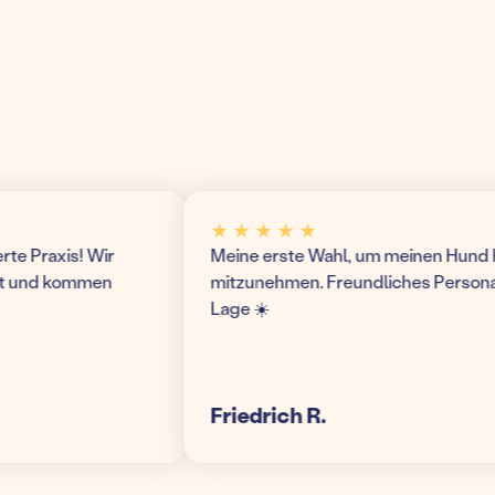
★ ★ ★ ★ ★
Praxis! Wir
Meine erste Wahl, um meinen Hund hier 
und kommen
mitzunehmen. Freundliches Personal un
Lage ☀️
Friedrich R.