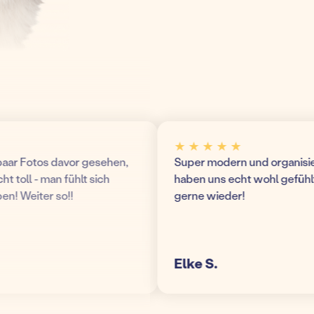
★ ★ ★ ★ ★
r Fotos davor gesehen,
Super modern und organisierte 
toll - man fühlt sich
haben uns echt wohl gefühlt 
 Weiter so!!
gerne wieder!
Elke S.