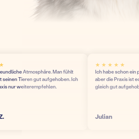
★ ★ ★ ★ ★
ndliche Atmosphäre. Man fühlt
Ich habe schon ein paa
einen Tieren gut aufgehoben. Ich
aber die Praxis ist echt 
s nur weiterempfehlen.
gleich gut aufgehoben!
Julian