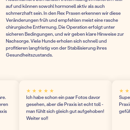
auf und können sowohl hormonell aktiv als auch
schmerzhaft sein. In den Rex Praxen erkennen wir diese
Veränderungen früh und empfehlen meist eine rasche
chirurgische Entfernung. Die Operation erfolgt unter
sicheren Bedingungen, und wir geben klare Hinweise zur
Nachsorge. Viele Hunde erholen sich schnell und
profitieren langfristig von der Stabilisierung ihres
Gesundheitszustands.
★ ★ ★ ★ ★
★ ★ ★
Ich habe schon ein paar Fotos davor
Super mo
n
gesehen, aber die Praxis ist echt toll -
Praxis! 
man fühlt sich gleich gut aufgehoben!
gefühlt 
Weiter so!!