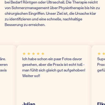
bei Bedarf Röntgen oder Ultraschall. Die Therapie reicht
von Schmerzmanagement über Physiotherapie bis hin zu
chirurgischen Eingriffen. Unser Ziel ist, die Ursache klar
zu identifizieren und eine schnelle, nachhaltige
Besserung zu erreichen.
★ ★ ★ ★ ★
★ ★ ★
Ich habe schon ein paar Fotos davor
Super m
n
gesehen, aber die Praxis ist echt toll -
Praxis! 
s
man fühlt sich gleich gut aufgehoben!
gefühlt
Weiter so!!
Julian
Elke S