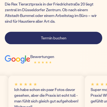
Die Rex Tierarztpraxis in der Friedrichstraße 20 liegt
zentral im Düsseldorfer Zentrum. Ob nach einem
Altstadt-Bummel oder einem Arbeitstag im Büro – wir
sind für Haustiere aller Art da.
Termin buchen
Bewertungen
★ ★ ★ ★ ★
★ ★ ★ ★ ★
★ ★ ★ ★ ★
★ ★ ★ ★ ★
Ich habe schon ein paar Fotos davor
Super modern u
gesehen, aber die Praxis ist echt toll -
Praxis! Wir hab
man fühlt sich gleich gut aufgehoben!
gefühlt und ko
Weiter so!!