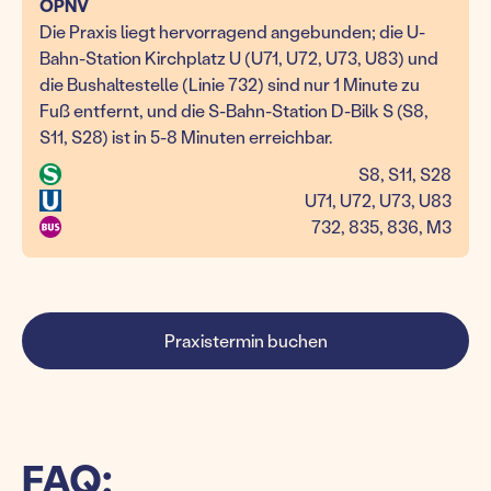
ÖPNV
Die Praxis liegt hervorragend angebunden; die U-
Bahn-Station Kirchplatz U (U71, U72, U73, U83) und
die Bushaltestelle (Linie 732) sind nur 1 Minute zu
Fuß entfernt, und die S-Bahn-Station D-Bilk S (S8,
S11, S28) ist in 5-8 Minuten erreichbar.
S8, S11, S28
U71, U72, U73, U83
732, 835, 836, M3
Praxistermin buchen
FAQ: