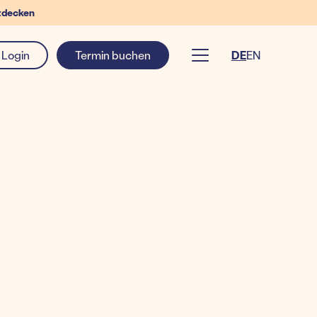
tdecken
Login
Termin buchen
DE
EN