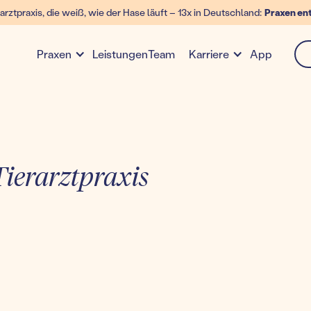
arztpraxis, die weiß, wie der Hase läuft – 13x in Deutschland:
Praxen en
Leistungen
Team
App
Praxen
Karriere
ierarztpraxis