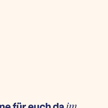
ne für euch da
im