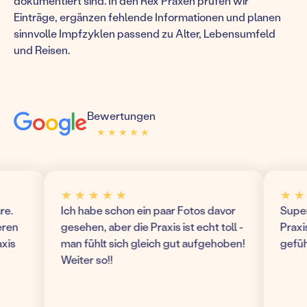
dokumentiert sind. In den Rex Praxen prüfen wir
Einträge, ergänzen fehlende Informationen und planen
sinnvolle Impfzyklen passend zu Alter, Lebensumfeld
und Reisen.
Bewertungen
★ ★ ★ ★ ★
★ ★ ★ ★ ★
★ ★ ★ ★ ★
★ ★ ★ 
Ich habe schon ein paar Fotos davor
Super mo
n
gesehen, aber die Praxis ist echt toll -
Praxis! 
man fühlt sich gleich gut aufgehoben!
gefühlt 
Weiter so!!