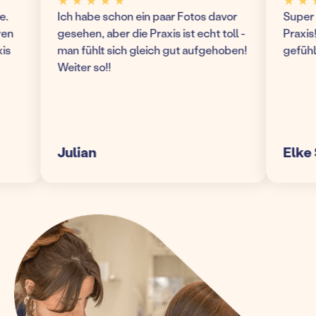
★ ★ ★ ★ ★
★ ★ ★ 
Ich habe schon ein paar Fotos davor
Super mod
gesehen, aber die Praxis ist echt toll -
Praxis! Wi
man fühlt sich gleich gut aufgehoben!
gefühlt u
Weiter so!!
Julian
Elke S.