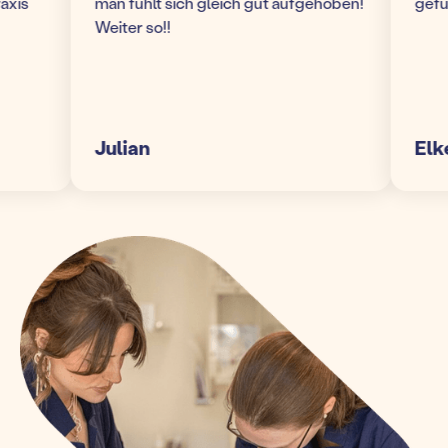
s
man fühlt sich gleich gut aufgehoben!
gefühlt
Weiter so!!
Julian
Elke S