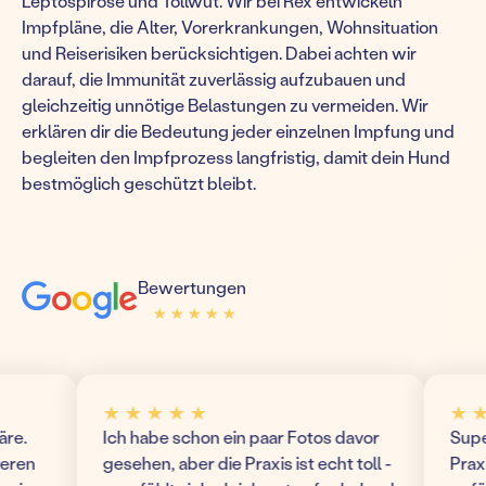
Leptospirose und Tollwut. Wir bei Rex entwickeln
Impfpläne, die Alter, Vorerkrankungen, Wohnsituation
und Reiserisiken berücksichtigen. Dabei achten wir
darauf, die Immunität zuverlässig aufzubauen und
gleichzeitig unnötige Belastungen zu vermeiden. Wir
erklären dir die Bedeutung jeder einzelnen Impfung und
begleiten den Impfprozess langfristig, damit dein Hund
bestmöglich geschützt bleibt.
Bewertungen
★ ★ ★ ★ ★
★ ★ ★ ★ ★
★ ★ ★ ★ ★
★ ★ ★
Ich habe schon ein paar Fotos davor
Super m
n
gesehen, aber die Praxis ist echt toll -
Praxis! 