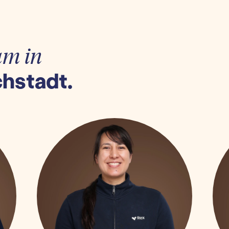
am in
chstadt.