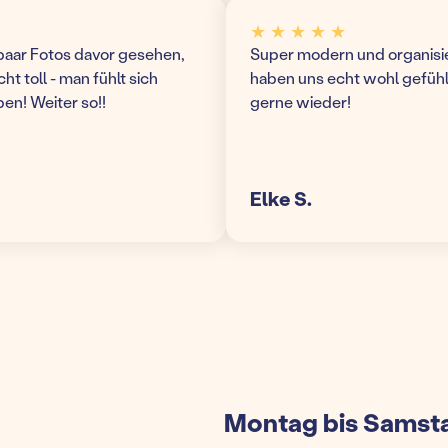
★ ★ ★ ★ ★
r Fotos davor gesehen,
Super modern und organisierte 
toll - man fühlt sich
haben uns echt wohl gefühlt 
 Weiter so!!
gerne wieder!
Elke S.
Montag bis Samsta