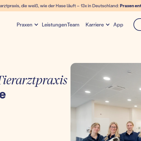
arztpraxis, die weiß, wie der Hase läuft – 13x in Deutschland:
Praxen en
Leistungen
Team
App
Praxen
Karriere
ierarztpraxis
ße