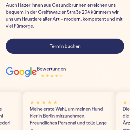
Auch Halter:innen aus Gesundbrunnen erreichen uns
bequem. In der Greifswalder Straße 204 kümmern wir
uns um Haustiere aller Art – modern, kompetent und mit
viel Fürsorge.
Termin buchen
Bewertungen
★ ★ ★ ★ ★
★ ★ ★ ★ ★
★ ★ ★ ★ ★
★ ★ ★ ★
Meine erste Wahl, um meinen Hund
Die Praxis 
hier in Berlin mitzunehmen.
die Ausstat
Freundliches Personal und tolle Lage
Ärzte bzw.
☀️
stets sehr