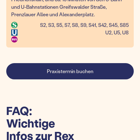
und U-Bahnstationen Greifswalder Straße,
Prenzlauer Allee und Alexanderplatz.
S2, S3, S5, S7, S8, S9, S41, S42, S45, S85
U2, U5, U8
Praxistermin buchen
FAQ:
Wichtige
Infos zur Rex