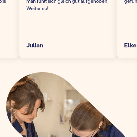
man fühlt sich gleich gut aufgehoben!
gefühlt 
Weiter so!!
Julian
Elke S.