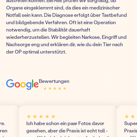
austreten können. Bei Rex prüfen wir sorgfältig, ob
Organe eingeklemmt sind, da dies ein medizinischer
Notfall sein kann. Die Diagnose erfolgt über Tastbefund
und bildgebende Verfahren. Oft ist eine Operation
notwendig, um die Stabilität dauerhaft
wiederherzustellen. Wir begleiten Narkose, Eingriff und
Nachsorge eng und erklären dir, wie du dein Tier nach
der OP optimal unterstützt.
Bewertungen
★ ★ ★ ★ ★
★ ★ ★ ★ ★
★ ★ ★ ★ ★
★ ★ ★ 
Ich habe schon ein paar Fotos davor
Super mo
gesehen, aber die Praxis ist echt toll -
Praxis! W