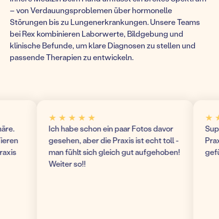
– von Verdauungsproblemen über hormonelle
Störungen bis zu Lungenerkrankungen. Unsere Teams
bei Rex kombinieren Laborwerte, Bildgebung und
klinische Befunde, um klare Diagnosen zu stellen und
passende Therapien zu entwickeln.
★ ★ ★ ★ ★
★ ★ ★
.
Ich habe schon ein paar Fotos davor
Super m
en
gesehen, aber die Praxis ist echt toll -
Praxis!
is
man fühlt sich gleich gut aufgehoben!
gefühl
Weiter so!!