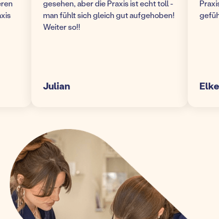
gesehen, aber die Praxis ist echt toll -
Praxis! W
man fühlt sich gleich gut aufgehoben!
gefühlt 
Weiter so!!
Julian
Elke S.