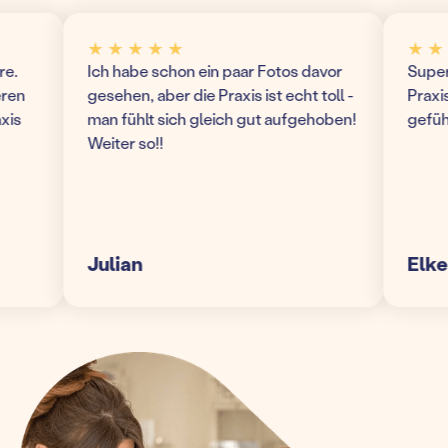
★ ★ ★ ★ ★
★ ★ ★
Ich habe schon ein paar Fotos davor
Super mo
n
gesehen, aber die Praxis ist echt toll -
Praxis! 
man fühlt sich gleich gut aufgehoben!
gefühlt 
Weiter so!!
Julian
Elke S.