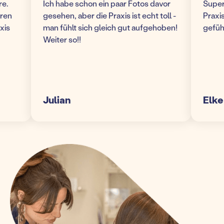
Ich habe schon ein paar Fotos davor
Super mo
n
gesehen, aber die Praxis ist echt toll -
Praxis! 
man fühlt sich gleich gut aufgehoben!
gefühlt 
Weiter so!!
Julian
Elke S.