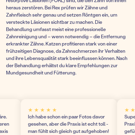
resorptive Läsionen (FORL) sind, die den Zahn von innen
heraus zerstören. Bei Rex prüfen wir Zähne und
Zahnfleisch sehr genau und setzen Röntgen ein, um
versteckte Läsionen sichtbar zu machen. Die
Behandlung umfasst meist eine professionelle
Zahnreinigung und – wenn notwendig – die Entfernung
erkrankter Zähne. Katzen profitieren stark von einer
frühzeitigen Diagnose, da Zahnschmerzen ihr Verhalten
und ihre Lebensqualität stark beeinflussen können. Nach
der Behandlung erhältst du klare Empfehlungen zur
Mundgesundheit und Fütterung.
★ ★ ★ ★ ★
★ ★ ★
Ich habe schon ein paar Fotos davor
Super m
n
gesehen, aber die Praxis ist echt toll -
Praxis! 
s
man fühlt sich gleich gut aufgehoben!
gefühlt