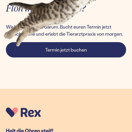
Floh ins Ohr gesetzt?
Wir kümmern uns darum. Bucht euren Termin jetzt
einfach online und erlebt die Tierarztpraxis von morgen.
Termin jetzt buchen
Halt die Ohren steif!