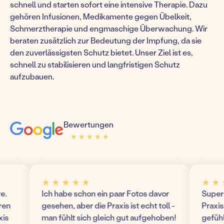
schnell und starten sofort eine intensive Therapie. Dazu
gehören Infusionen, Medikamente gegen Übelkeit,
Schmerztherapie und engmaschige Überwachung. Wir
beraten zusätzlich zur Bedeutung der Impfung, da sie
den zuverlässigsten Schutz bietet. Unser Ziel ist es,
schnell zu stabilisieren und langfristigen Schutz
aufzubauen.
Bewertungen
★ ★ ★ ★ ★
★ ★ ★ ★ ★
★ ★ ★ ★ ★
★ ★ ★ 
Ich habe schon ein paar Fotos davor
Super mod
gesehen, aber die Praxis ist echt toll -
Praxis! W
man fühlt sich gleich gut aufgehoben!
gefühlt u