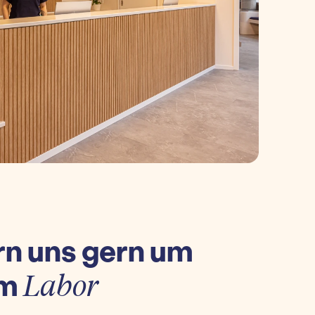
n uns gern um
um
Labor