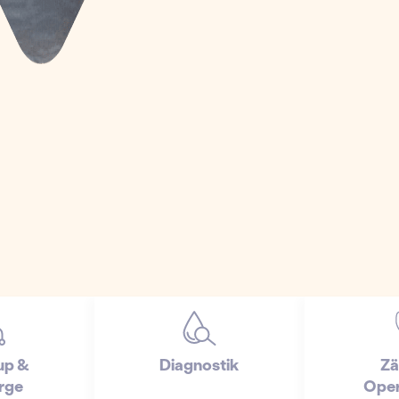
up &
Diagnostik
Zä
rge
Oper