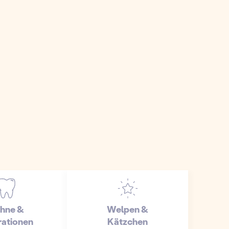
hne &
Welpen &
ationen
Kätzchen