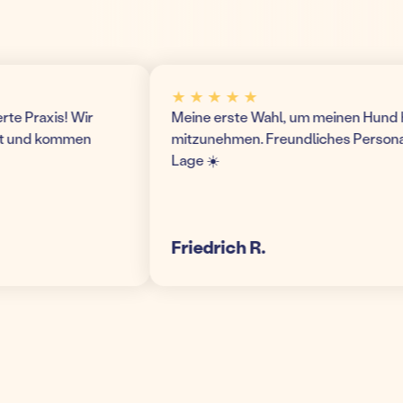
★ ★ ★ ★ ★
Praxis! Wir
Meine erste Wahl, um meinen Hund hier 
und kommen
mitzunehmen. Freundliches Personal un
Lage ☀️
Friedrich R.