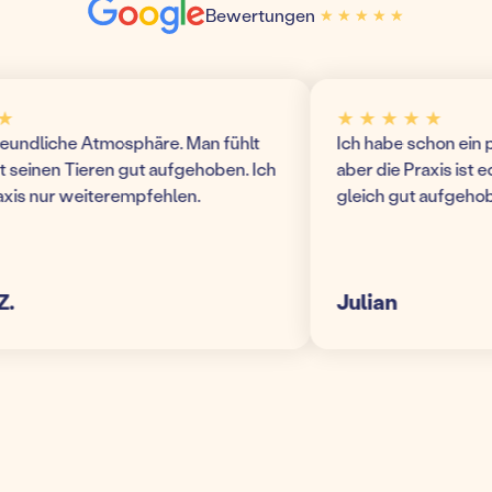
Bewertungen
★ ★ ★ ★ ★
★ ★ ★ ★ ★
★ ★ ★ ★ ★
ndliche Atmosphäre. Man fühlt
Ich habe schon ein paa
einen Tieren gut aufgehoben. Ich
aber die Praxis ist echt 
s nur weiterempfehlen.
gleich gut aufgehoben!
Julian