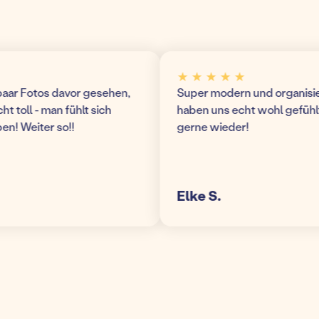
★ ★ ★ ★ ★
r Fotos davor gesehen,
Super modern und organisierte 
toll - man fühlt sich
haben uns echt wohl gefühlt 
 Weiter so!!
gerne wieder!
Elke S.