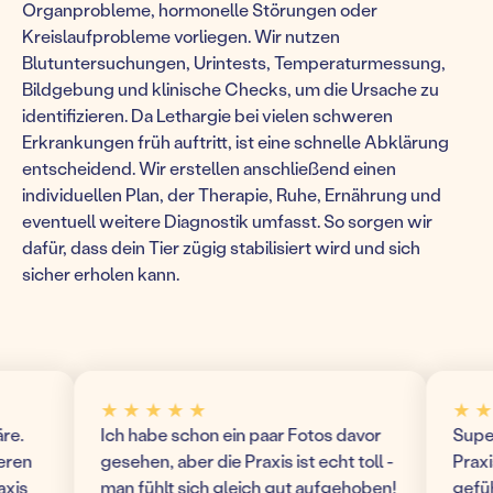
Organprobleme, hormonelle Störungen oder
Kreislaufprobleme vorliegen. Wir nutzen
Blutuntersuchungen, Urintests, Temperaturmessung,
Bildgebung und klinische Checks, um die Ursache zu
identifizieren. Da Lethargie bei vielen schweren
Erkrankungen früh auftritt, ist eine schnelle Abklärung
entscheidend. Wir erstellen anschließend einen
individuellen Plan, der Therapie, Ruhe, Ernährung und
eventuell weitere Diagnostik umfasst. So sorgen wir
dafür, dass dein Tier zügig stabilisiert wird und sich
sicher erholen kann.
★ ★ ★ ★ ★
★ ★ ★
Ich habe schon ein paar Fotos davor
Super mo
n
gesehen, aber die Praxis ist echt toll -
Praxis! 
man fühlt sich gleich gut aufgehoben!
gefühlt 