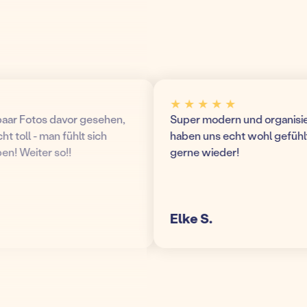
★ ★ ★ ★ ★
r Fotos davor gesehen,
Super modern und organisierte 
toll - man fühlt sich
haben uns echt wohl gefühlt 
 Weiter so!!
gerne wieder!
Elke S.