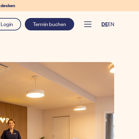
tdecken
Login
Termin buchen
DE
EN