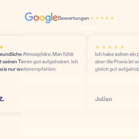
Bewertungen
★ ★ ★ ★ ★
★ ★ ★ ★ ★
★ ★ ★ ★ ★
ndliche Atmosphäre. Man fühlt
Ich habe schon ein paa
seinen Tieren gut aufgehoben. Ich
aber die Praxis ist echt 
s nur weiterempfehlen.
gleich gut aufgehoben!
Julian