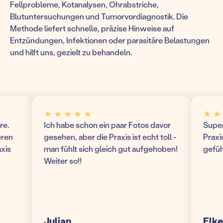
Fellprobleme, Kotanalysen, Ohrabstriche,
Blutuntersuchungen und Tumorvordiagnostik. Die
Methode liefert schnelle, präzise Hinweise auf
Entzündungen, Infektionen oder parasitäre Belastungen
und hilft uns, gezielt zu behandeln.
★ ★ ★ ★ ★
★ ★ ★ 
Ich habe schon ein paar Fotos davor
Super mo
n
gesehen, aber die Praxis ist echt toll -
Praxis! 
man fühlt sich gleich gut aufgehoben!
gefühlt 
Weiter so!!
Julian
Elke S.