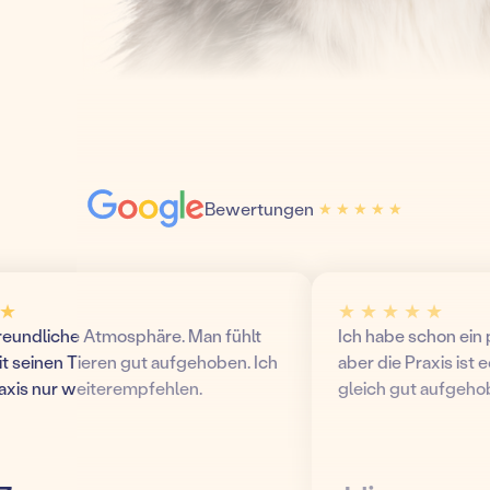
Bewertungen
★ ★ ★ ★ ★
★ ★ ★ ★ ★
★ ★ ★ ★ ★
ndliche Atmosphäre. Man fühlt
Ich habe schon ein pa
seinen Tieren gut aufgehoben. Ich
aber die Praxis ist echt 
s nur weiterempfehlen.
gleich gut aufgehoben!