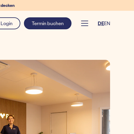
tdecken
Login
Termin buchen
DE
EN