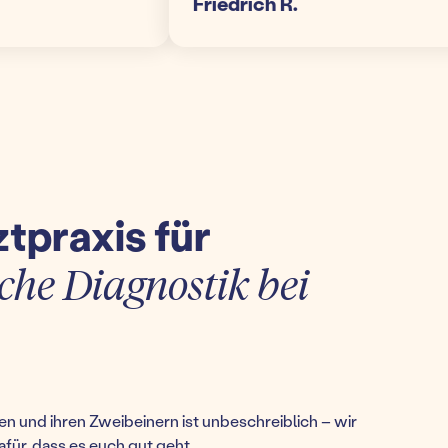
Friedrich R.
ztpraxis für
che Diagnostik bei
n und ihren Zweibeinern ist unbeschreiblich – wir
afür, dass es euch gut geht.