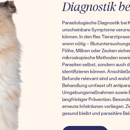
Diagnostik be
Parasitologische Diagnostik bei K
unscheinbare Symptome verurs
können. In den Rex Tierarztprax
wenn nötig – Blutuntersuchungen
Flöhe, Milben oder Zecken siche
mikroskopische Methoden sowie s
Parasiten selbst, sondern auch 
identifizieren können. Anschließe
Befunde relevant sind und welch
Behandlung umfasst oft antiparas
Umgebungsmaßnahmen sowie Emp
langfristiger Prävention. Besond
erneute Infektionen vorliegen. Zie
gesund bleibt und parasitäre Be