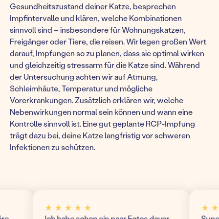
Gesundheitszustand deiner Katze, besprechen
Impfintervalle und klären, welche Kombinationen
sinnvoll sind – insbesondere für Wohnungskatzen,
Freigänger oder Tiere, die reisen. Wir legen großen Wert
darauf, Impfungen so zu planen, dass sie optimal wirken
und gleichzeitig stressarm für die Katze sind. Während
der Untersuchung achten wir auf Atmung,
Schleimhäute, Temperatur und mögliche
Vorerkrankungen. Zusätzlich erklären wir, welche
Nebenwirkungen normal sein können und wann eine
Kontrolle sinnvoll ist. Eine gut geplante RCP-Impfung
trägt dazu bei, deine Katze langfristig vor schweren
Infektionen zu schützen.
★ ★ ★ ★ ★
★ ★ ★
Ich habe schon ein paar Fotos davor
Super mo