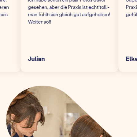
n
gesehen, aber die Praxis ist echt toll -
Praxis! 
man fühlt sich gleich gut aufgehoben!
gefühlt 
Weiter so!!
Julian
Elke S.