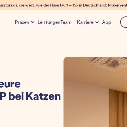
arztpraxis, die weiß, wie der Hase läuft – 13x in Deutschland:
Praxen en
Leistungen
Team
App
Praxen
Karriere
eure
CP bei Katzen