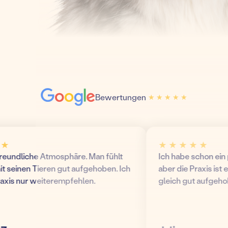
Bewertungen
★ ★ ★ ★ ★
★ ★ ★ ★ ★
★ ★ ★ ★ ★
undliche Atmosphäre. Man fühlt
Ich habe schon ein pa
 seinen Tieren gut aufgehoben. Ich
aber die Praxis ist echt
is nur weiterempfehlen.
gleich gut aufgehoben