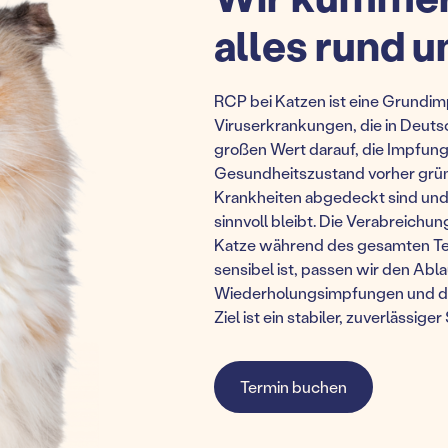
alles rund 
RCP bei Katzen ist eine Grundim
Viruserkrankungen, die in Deutsc
großen Wert darauf, die Impfung 
Gesundheitszustand vorher gründ
Krankheiten abgedeckt sind un
sinnvoll bleibt. Die Verabreichu
Katze während des gesamten Term
sensibel ist, passen wir den Abl
Wiederholungsimpfungen und de
Ziel ist ein stabiler, zuverlässige
Termin buchen