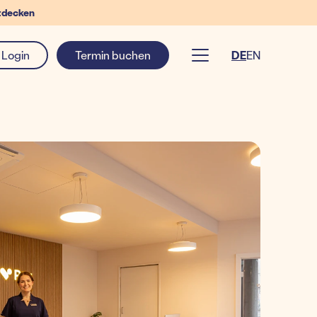
tdecken
Login
Termin buchen
DE
EN